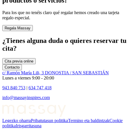
productos o servicios?
Para los que no tenéis claro qué regalar hemos creado una tarjeta
regalo especial.
Regala Massay
¿Tienes alguna
duda
o quieres reservar tu
cita
?
Cita previa online
Contacto
c/ Ramón María Lili, 3 DONOSTIA / SAN SEBASTIÁN
Lunes a viernes 9:00 - 20:00
943 840 753
|
634 747 418
info@massayinspires.com
Legezko oharra
Pribatutasun politika
Termino eta baldintzak
Cookie
politika
Irisgarritasuna