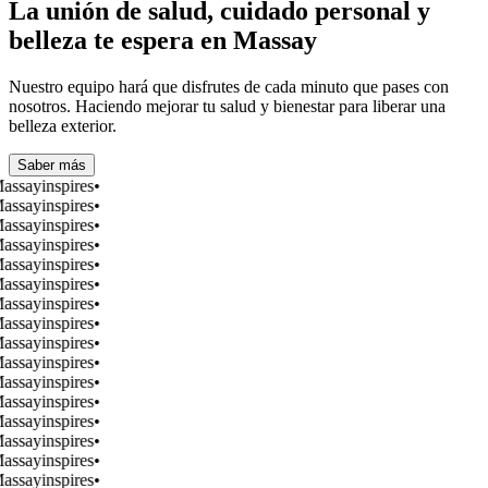
La unión de salud, cuidado personal y
belleza te espera en Massay
Nuestro equipo hará que disfrutes de cada minuto que pases con
nosotros. Haciendo mejorar tu salud y bienestar para liberar una
belleza exterior.
Saber más
assay
inspires
•
assay
inspires
•
assay
inspires
•
assay
inspires
•
assay
inspires
•
assay
inspires
•
assay
inspires
•
assay
inspires
•
assay
inspires
•
assay
inspires
•
assay
inspires
•
assay
inspires
•
assay
inspires
•
assay
inspires
•
assay
inspires
•
assay
inspires
•